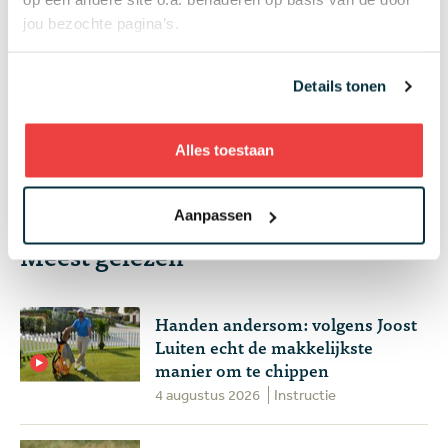
04 aug
Wie speelt waar? Week 32 - Anne van Dam op
jou bezochte pagina’s.
zoek naar eerste topresultaat en drama
gegarandeerd op de PGA Tour
Topgolf
Details tonen
+ Toon meer
Alles toestaan
Aanpassen
Meest gelezen
Handen andersom: volgens Joost
Luiten echt de makkelijkste
manier om te chippen
4 augustus 2026
Instructie