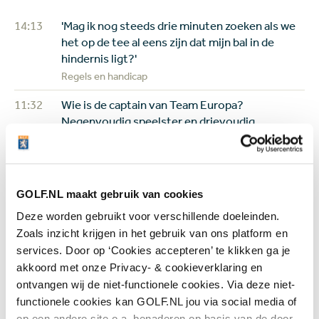
14:13
'Mag ik nog steeds drie minuten zoeken als we
het op de tee al eens zijn dat mijn bal in de
hindernis ligt?'
Regels en handicap
11:32
Wie is de captain van Team Europa?
Negenvoudig speelster en drievoudig
majorwinnares Anna Nordqvist ademt de
Solheim Cup
Topgolf
GOLF.NL maakt gebruik van cookies
05 aug
Review van Netflix-serie The Hawk: binnen vijf
minuten weet je genoeg
Deze worden gebruikt voor verschillende doeleinden.
Zoals inzicht krijgen in het gebruik van ons platform en
Overig nieuws
services. Door op ‘Cookies accepteren’ te klikken ga je
04 aug
Donald Trump claimt twee clubtitels op eigen
akkoord met onze Privacy- & cookieverklaring en
baan: 'Ik heb talent, zij hebben dat niet'
ontvangen wij de niet-functionele cookies. Via deze niet-
Overig nieuws
functionele cookies kan GOLF.NL jou via social media of
op een andere site o.a. benaderen op basis van de door