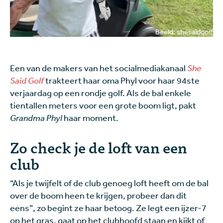
Beeld: shesaidgolf
Een van de makers van het socialmediakanaal
She
Said Golf
trakteert haar oma Phyl voor haar 94ste
verjaardag op een rondje golf. Als de bal enkele
tientallen meters voor een grote boom ligt, pakt
Grandma Phyl
haar moment.
Zo check je de loft van een
club
“Als je twijfelt of de club genoeg loft heeft om de bal
over de boom heen te krijgen, probeer dan dit
eens”, zo begint ze haar betoog. Ze legt een ijzer-7
op het gras, gaat op het clubhoofd staan en kijkt of