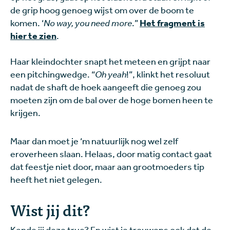
de grip hoog genoeg wijst om over de boom te
komen. ‘
No way, you need more
.”
Het fragment is
hier te zien
.
Haar kleindochter snapt het meteen en grijpt naar
een pitchingwedge. “
Oh yeah
!”, klinkt het resoluut
nadat de shaft de hoek aangeeft die genoeg zou
moeten zijn om de bal over de hoge bomen heen te
krijgen.
Maar dan moet je ‘m natuurlijk nog wel zelf
eroverheen slaan. Helaas, door matig contact gaat
dat feestje niet door, maar aan grootmoeders tip
heeft het niet gelegen.
Wist jij dit?
Kende jij deze truc? En wist je trouwens ook dat de