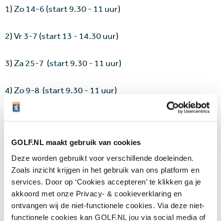
1) Zo 14-6 (start 9.30 - 11 uur)
2) Vr 3-7 (start 13 - 14.30 uur)
3) Za 25-7 (start 9.30 - 11 uur)
4) Zo 9-8 (start 9.30 - 11 uur)
5) Do 20-8 (start 13 - 14.30 uur)
GOLF.NL maakt gebruik van cookies
6) Zo 30-8 (start 9.30 - 11 uur)
Deze worden gebruikt voor verschillende doeleinden.
Zoals inzicht krijgen in het gebruik van ons platform en
7) Za 12-9 (start 9.30 - 11 uur)
services. Door op ‘Cookies accepteren’ te klikken ga je
akkoord met onze Privacy- & cookieverklaring en
8) Zo 4-10 finale en afsluiting (start 9.30 - 11 uur)
ontvangen wij de niet-functionele cookies. Via deze niet-
functionele cookies kan GOLF.NL jou via social media of