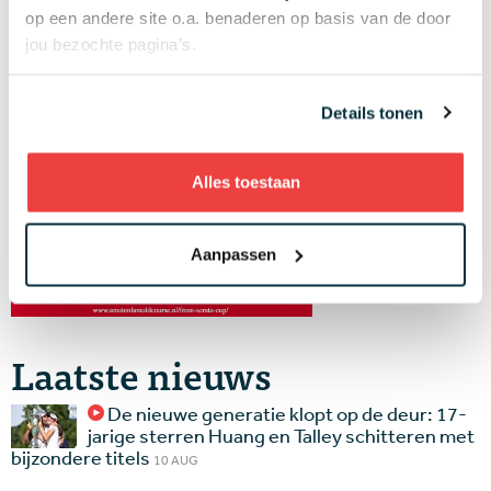
Op
amsterdamoldcourse.nl/from-scratz-cup
vind je
op een andere site o.a. benaderen op basis van de door
meer informatie en kun je je direct inschrijven.
jou bezochte pagina’s.
Details tonen
Alles toestaan
Aanpassen
Laatste nieuws
De nieuwe generatie klopt op de deur: 17-
jarige sterren Huang en Talley schitteren met
bijzondere titels
10 AUG