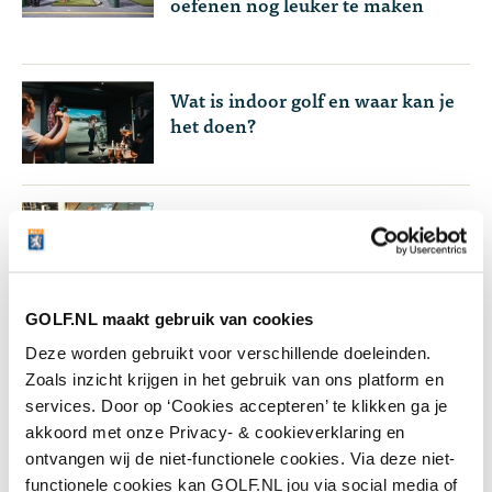
oefenen nog leuker te maken
Wat is indoor golf en waar kan je
het doen?
Frédérique Knaap bouwt aan
nieuwe Golflounge Den Haag: 'Het
is een kans die één keer voorbij
komt'
GOLF.NL maakt gebruik van cookies
Deze worden gebruikt voor verschillende doeleinden.
Zoals inzicht krijgen in het gebruik van ons platform en
services. Door op ‘Cookies accepteren’ te klikken ga je
akkoord met onze Privacy- & cookieverklaring en
Net binnen
ontvangen wij de niet-functionele cookies. Via deze niet-
functionele cookies kan GOLF.NL jou via social media of