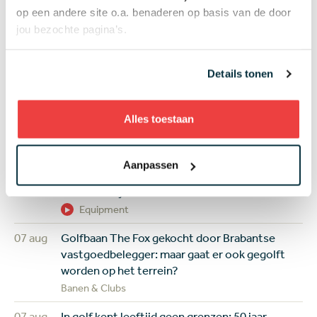
op een andere site o.a. benaderen op basis van de door
02:00
Hoofd greenkeeper Gijs van Berkel van
jou bezochte pagina’s.
Princenbosch: 'Het verhaal van groen naar geel
moeten we beter vertellen'
De baan op
Details tonen
08 aug
Solheim Cup feestje voor (kleine) kinderen en
jeugdgolfers: gratis naar binnen en spelen waar
Alles toestaan
de sterren spelen
Jeugd
Aanpassen
08 aug
Review Shot Scope H50: een digitaal
caddieboekje voor de GPS-liefhebber
Equipment
07 aug
Golfbaan The Fox gekocht door Brabantse
vastgoedbelegger: maar gaat er ook gegolft
worden op het terrein?
Banen & Clubs
07 aug
In golf kent leeftijd geen grenzen: 50 jaar