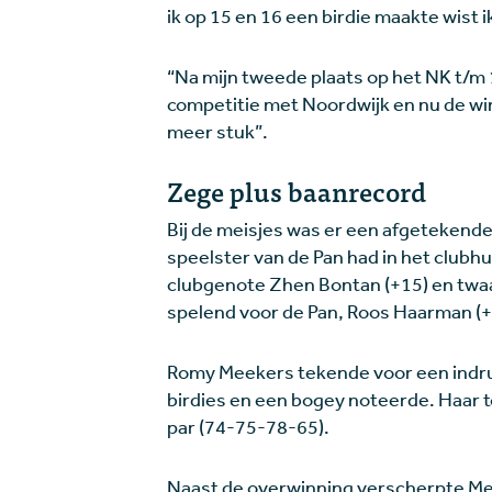
ik op 15 en 16 een birdie maakte wist i
“Na mijn tweede plaats op het NK t/m 1
competitie met Noordwijk en nu de wins
meer stuk”.
Zege plus baanrecord
Bij de meisjes was er een afgetekend
speelster van de Pan had in het clubhu
clubgenote Zhen Bontan (+15) en twa
spelend voor de Pan, Roos Haarman (+
Romy Meekers tekende voor een indru
birdies en een bogey noteerde. Haar 
par (74-75-78-65).
Naast de overwinning verscherpte Me