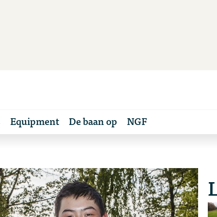
s
Equipment
De baan op
NGF