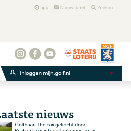
app
Nieuwsbrief
Zoeken
Inloggen mijn.golf.nl
Laatste nieuws
Golfbaan The Fox gekocht door
Brabantse vastgoedbelegger: maar