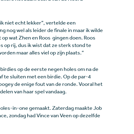
 niet echt lekker”, vertelde een
g nog wel als leider de finale in maar ik wilde
et op wat Zhen en Roos gingen doen. Roos
 op rij, dus ik wist dat ze sterk stond te
worden maar alles viel op zijn plaats.”
 birdies op de eerste negen holes om na de
f te sluiten met een birdie. Op de par-4
ogey de enige fout van de ronde. Vooral het
delen van haar spel vandaag.
 holes-in-one gemaakt. Zaterdag maakte Job
ce, zondag had Vince van Veen op dezelfde