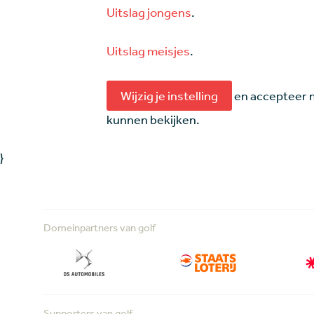
Uitslag jongens
.
Uitslag meisjes
.
Wijzig je instelling
en accepteer m
kunnen bekijken.
}
Domeinpartners van golf
Supporters van golf