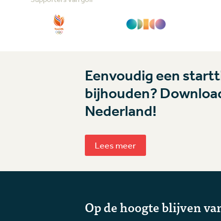
Eenvoudig een startti
bijhouden? Download
Nederland!
Lees meer
Op de hoogte blijven van