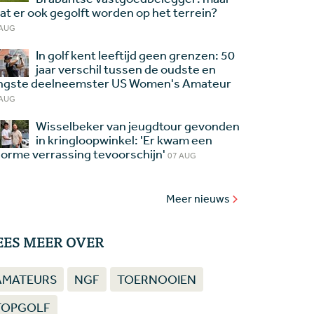
at er ook gegolft worden op het terrein?
 AUG
In golf kent leeftijd geen grenzen: 50
jaar verschil tussen de oudste en
ngste deelneemster US Women's Amateur
 AUG
Wisselbeker van jeugdtour gevonden
in kringloopwinkel: 'Er kwam een
orme verrassing tevoorschijn'
07 AUG
Meer nieuws
EES MEER OVER
AMATEURS
NGF
TOERNOOIEN
TOPGOLF