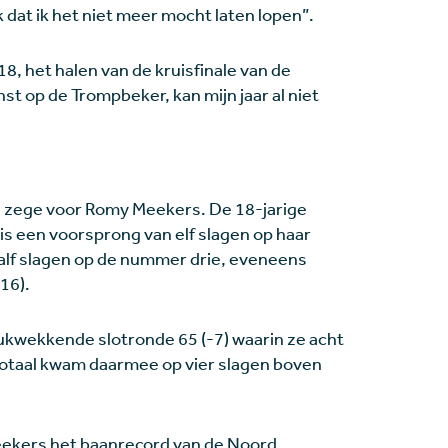
k dat ik het niet meer mocht laten lopen”.
8, het halen van de kruisfinale van de
t op de Trompbeker, kan mijn jaar al niet
e zege voor Romy Meekers. De 18-jarige
is een voorsprong van elf slagen op haar
alf slagen op de nummer drie, eveneens
16).
kwekkende slotronde 65 (-7) waarin ze acht
totaal kwam daarmee op vier slagen boven
ekers het baanrecord van de Noord