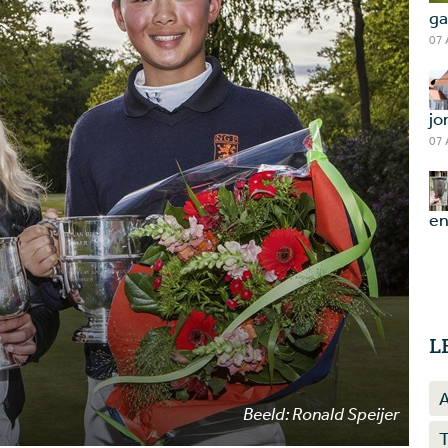
ga
07
jo
07
en
L
Beeld: Ronald Speijer