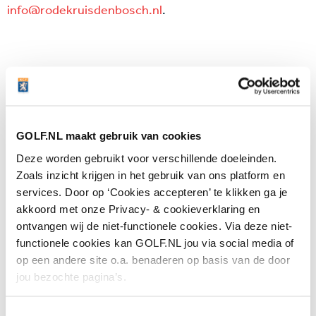
info@rodekruisdenbosch.nl
.
Laatste nieuws
Plots goed nieuws voor LIV Golf: de spelers
GOLF.NL maakt gebruik van cookies
worden groot aandeelhouder na akkoord met
nieuwe investeerder
Deze worden gebruikt voor verschillende doeleinden.
06 AUG
Zoals inzicht krijgen in het gebruik van ons platform en
'Mag ik nog steeds drie minuten zoeken als we
services. Door op ‘Cookies accepteren’ te klikken ga je
het op de tee al eens zijn dat mijn bal in de
akkoord met onze Privacy- & cookieverklaring en
hindernis ligt?'
05 AUG
ontvangen wij de niet-functionele cookies. Via deze niet-
functionele cookies kan GOLF.NL jou via social media of
Wie is de captain van Team Europa?
Negenvoudig speelster en drievoudig
op een andere site o.a. benaderen op basis van de door
majorwinnares Anna Nordqvist ademt de Solheim Cup
jou bezochte pagina’s.
05 AUG