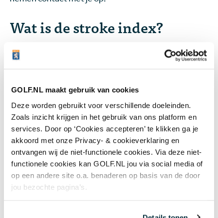
Wat is de stroke index?
Het begrip stroke index (SI) is het beste samen te
vatten als de waarde die wordt toegekend aan elke
hole op een golfbaan om te bepalen waar
handicapslagen gekregen of gegeven worden. De
GOLF.NL maakt gebruik van cookies
stroke index is een indicatie van de moeilijkheid van
Deze worden gebruikt voor verschillende doeleinden.
een bepaalde hole, waarbij idealiter de moeilijkste
Zoals inzicht krijgen in het gebruik van ons platform en
hole stroke index 1 krijgt en de makkelijkste hole
services. Door op ‘Cookies accepteren’ te klikken ga je
stroke index 18.
akkoord met onze Privacy- & cookieverklaring en
ontvangen wij de niet-functionele cookies. Via deze niet-
Wist je dat stroke index 1 tot en met 4 bijna nooit aan
functionele cookies kan GOLF.NL jou via social media of
het begin of aan het einde van de ronde
op een andere site o.a. benaderen op basis van de door
voorkomen?
Lees er hier meer over
.
jou bezochte pagina’s.
Details tonen