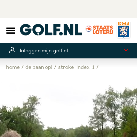
Inloggen mijn.golf.nl
home
de baan op!
stroke-index-1