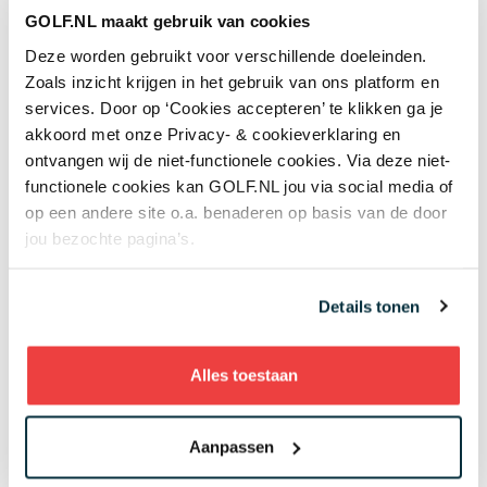
nieuwe investeerder
GOLF.NL maakt gebruik van cookies
Topgolf
Deze worden gebruikt voor verschillende doeleinden.
06 aug
Heb jij te weinig afstand met je driver? Oefen
Zoals inzicht krijgen in het gebruik van ons platform en
met het uiteinde van de club tegen je navel
services. Door op ‘Cookies accepteren’ te klikken ga je
Beter golfen
akkoord met onze Privacy- & cookieverklaring en
ontvangen wij de niet-functionele cookies. Via deze niet-
05 aug
'Mag ik nog steeds drie minuten zoeken als we
functionele cookies kan GOLF.NL jou via social media of
het op de tee al eens zijn dat mijn bal in de
op een andere site o.a. benaderen op basis van de door
hindernis ligt?'
jou bezochte pagina’s.
Regels en handicap
05 aug
Wie is de captain van Team Europa?
Details tonen
Negenvoudig speelster en drievoudig
majorwinnares Anna Nordqvist ademt de
Solheim Cup
Alles toestaan
Topgolf
05 aug
Review van Netflix-serie The Hawk: binnen vijf
Aanpassen
minuten weet je genoeg
Overig nieuws