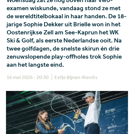
Woensdag zat ze nog boven haar vwo-
examen wiskunde, vandaag stond ze met
de wereldtitelbokaal in haar handen. De 18-
jarige Sophie Dekker uit Brielle won in het
Oostenrijkse Zell am See-Kaprun het WK
Ski & Golf, als eerste Nederlandse ooit. Na
twee golfdagen, de snelste skirun én drie
zenuwslopende play-offholes trok Sophie
aan het langste eind.
16 mei 2026 - 20:30
Eefje Bijnen-Kievits