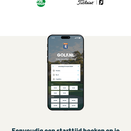
Eenvoudig een starttijd boeken en je