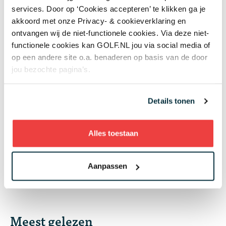
worden op het terrein?
services. Door op ‘Cookies accepteren’ te klikken ga je
Banen & Clubs
akkoord met onze Privacy- & cookieverklaring en
ontvangen wij de niet-functionele cookies. Via deze niet-
07 aug
In golf kent leeftijd geen grenzen: 50 jaar
functionele cookies kan GOLF.NL jou via social media of
verschil tussen de oudste en jongste
op een andere site o.a. benaderen op basis van de door
deelneemster US Women's Amateur
jou bezochte pagina’s.
Topgolf
07 aug
Wisselbeker van jeugdtour gevonden in
Details tonen
kringloopwinkel: 'Er kwam een enorme
verrassing tevoorschijn'
Overig nieuws
Alles toestaan
+ Toon meer
Aanpassen
Meest gelezen