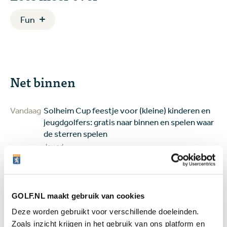
Fun
Net binnen
Vandaag
Solheim Cup feestje voor (kleine) kinderen en
jeugdgolfers: gratis naar binnen en spelen waar
de sterren spelen
Jeugd
Vandaag
Review Shot Scope H50: een digitaal
caddieboekje voor de GPS-liefhebber
Equipment
GOLF.NL maakt gebruik van cookies
07 aug
Golfbaan The Fox gekocht door Brabantse
Deze worden gebruikt voor verschillende doeleinden.
vastgoedbelegger: maar gaat er ook gegolft
Zoals inzicht krijgen in het gebruik van ons platform en