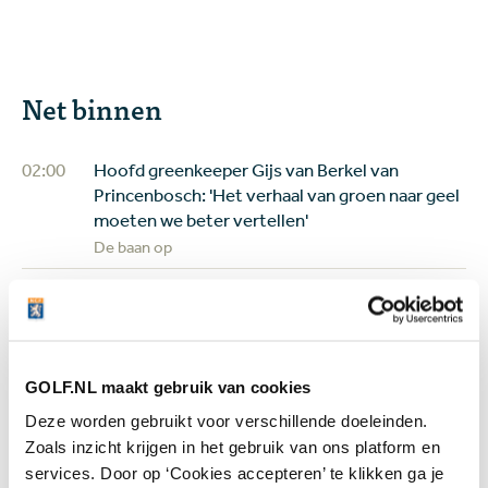
Net binnen
02:00
Hoofd greenkeeper Gijs van Berkel van
Princenbosch: 'Het verhaal van groen naar geel
moeten we beter vertellen'
De baan op
08 aug
Solheim Cup feestje voor (kleine) kinderen en
jeugdgolfers: gratis naar binnen en spelen waar
de sterren spelen
Jeugd
GOLF.NL maakt gebruik van cookies
08 aug
Review Shot Scope H50: een digitaal
Deze worden gebruikt voor verschillende doeleinden.
caddieboekje voor de GPS-liefhebber
Zoals inzicht krijgen in het gebruik van ons platform en
Equipment
services. Door op ‘Cookies accepteren’ te klikken ga je