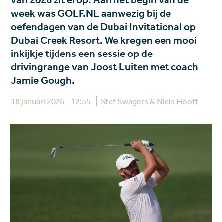
van 2026 zit erop. Aan het begin van de
week was GOLF.NL aanwezig bij de
oefendagen van de Dubai Invitational op
Dubai Creek Resort. We kregen een mooi
inkijkje tijdens een sessie op de
drivingrange van Joost Luiten met coach
Jamie Gough.
18 januari 2026 - 12:55
Stef Swagers & Niels Hooft