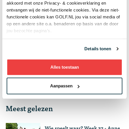
akkoord met onze Privacy- & cookieverklaring en
07 aug
Golfbaan The Fox gekocht door Brabantse
ontvangen wij de niet-functionele cookies. Via deze niet-
vastgoedbelegger: maar gaat er ook gegolft
functionele cookies kan GOLF.NL jou via social media of
worden op het terrein?
op een andere site o.a. benaderen op basis van de door
Banen & Clubs
jou bezochte pagina’s.
07 aug
In golf kent leeftijd geen grenzen: 50 jaar
verschil tussen de oudste en jongste
Details tonen
deelneemster US Women's Amateur
Topgolf
Alles toestaan
+ Toon meer
Aanpassen
Meest gelezen
Wie speelt waar? Week 32 - Anne