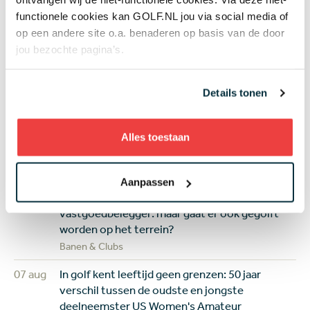
Net binnen
functionele cookies kan GOLF.NL jou via social media of
op een andere site o.a. benaderen op basis van de door
jou bezochte pagina’s.
Vandaag
Review Shot Scope H50: een digitaal
caddieboekje voor de GPS-liefhebber
Equipment
Details tonen
Vandaag
Solheim Cup feestje voor (kleine) kinderen en
jeugdgolfers: gratis naar binnen en spelen waar
Alles toestaan
de sterren spelen
Jeugd
Aanpassen
07 aug
Golfbaan The Fox gekocht door Brabantse
vastgoedbelegger: maar gaat er ook gegolft
worden op het terrein?
Banen & Clubs
07 aug
In golf kent leeftijd geen grenzen: 50 jaar
verschil tussen de oudste en jongste
deelneemster US Women's Amateur