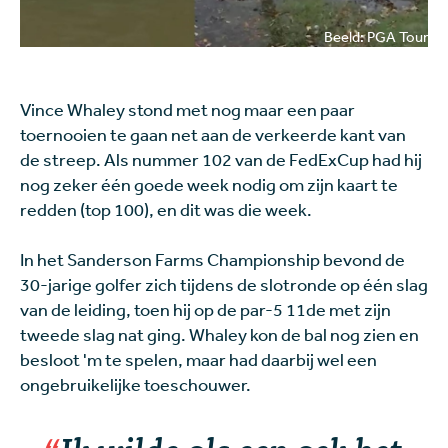
Beeld: PGA Tour
Vince Whaley stond met nog maar een paar
toernooien te gaan net aan de verkeerde kant van
de streep. Als nummer 102 van de FedExCup had hij
nog zeker één goede week nodig om zijn kaart te
redden (top 100), en dit was die week.
In het Sanderson Farms Championship bevond de
30-jarige golfer zich tijdens de slotronde op één slag
van de leiding, toen hij op de par-5 11de met zijn
tweede slag nat ging. Whaley kon de bal nog zien en
besloot 'm te spelen, maar had daarbij wel een
ongebruikelijke toeschouwer.
Ik wilde als een gek het