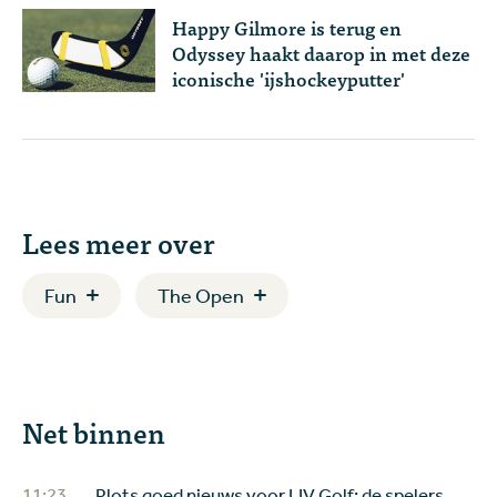
Happy Gilmore is terug en
Odyssey haakt daarop in met deze
iconische 'ijshockeyputter'
Lees meer over
Fun
The Open
Net binnen
11:23
Plots goed nieuws voor LIV Golf: de spelers