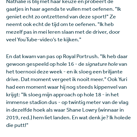
Nathalie is blij met haar keuze en probeert de
gaatjes in haar agenda te vullen met oefenen. "Ik
geniet echt zo ontzettend van deze sport!" Ze
neemt ook echt de tijd om te oefenen. "Ik heb
mezelf pas in mei leren slaan met de driver, door
veel YouTube-video’s te kijken."
En dat kwam van pas op Royal Portrush. "Ik heb daar
gewoon gespeeld op hole 16 - de
signature hole
van
het toernooi deze week - en ik sloeg een briljante
drive. Dat moment vergeet ik nooit meer." Ook Yuri
had een moment waar hij nog steeds kippenvel van
krijgt: "Ik sloeg mijn approach op hole 18 - in het
immense stadion dus - op twintig meter van de vlag
in dezelfde hoek als waar Shane Lowry (winnaar in
2019, red.) hem liet landen. En wat denk je? Ik holede
die putt!"