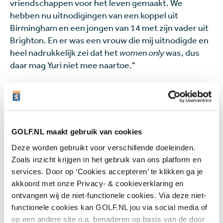
vriendschappen voor het leven gemaakt. We
hebben nu uitnodigingen van een koppel uit
Birmingham en een jongen van 14 met zijn vader uit
Brighton. En er was een vrouw die mij uitnodigde en
heel nadrukkelijk zei dat het
women only
was, dus
daar mag Yuri niet mee naartoe."
Jong, oud, ervaren,
beginner - het maakt niet
uit. Het draait allemaal om
GOLF.NL maakt gebruik van cookies
Deze worden gebruikt voor verschillende doeleinden.
verbinding
Zoals inzicht krijgen in het gebruik van ons platform en
services. Door op ‘Cookies accepteren’ te klikken ga je
akkoord met onze Privacy- & cookieverklaring en
ontvangen wij de niet-functionele cookies. Via deze niet-
En het was duidelijk wat de R&A met dit evenement
functionele cookies kan GOLF.NL jou via social media of
wil bereiken. "Ze willen laten zien dat golf voor
op een andere site o.a. benaderen op basis van de door