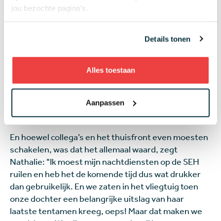
iedereen is", zegt Yuri. "Jong, oud, ervaren,
jou bezochte pagina’s.
beginner - het maakt niet uit. Het draait allemaal om
verbinding. En dat hebben ze fantastisch
neergezet. De voorzitter van de R&A, Ian Patterson,
Details tonen
zei het in zijn speech: 'Dit is niet bedoeld voor alleen
de topgolfers. Iedereen moet dit kunnen ervaren.' Ik
Alles toestaan
hoop ook dat het nog elk jaar herhaald gaat worden,
zodat andere golfers dit ook mogen meemaken."
Aanpassen
Even schakelen
En hoewel collega’s en het thuisfront even moesten
schakelen, was dat het allemaal waard, zegt
Nathalie: "Ik moest mijn nachtdiensten op de SEH
ruilen en heb het de komende tijd dus wat drukker
dan gebruikelijk. En we zaten in het vliegtuig toen
onze dochter een belangrijke uitslag van haar
laatste tentamen kreeg, oeps! Maar dat maken we