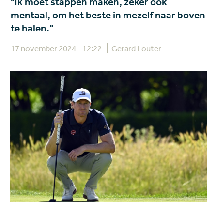
"Ik moet stappen maken, zeker ook
op een andere site o.a. benaderen op basis van de door
mentaal, om het beste in mezelf naar boven
jou bezochte pagina’s.
te halen."
Details tonen
17 november 2024 - 12:22
Gerard Louter
Alles toestaan
Aanpassen