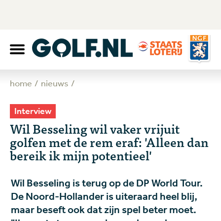
home
nieuws
Interview
Wil Besseling wil vaker vrijuit
golfen met de rem eraf: 'Alleen dan
GOLF.NL maakt gebruik van cookies
bereik ik mijn potentieel'
Deze worden gebruikt voor verschillende doeleinden.
Zoals inzicht krijgen in het gebruik van ons platform en
services. Door op ‘Cookies accepteren’ te klikken ga je
Wil Besseling is terug op de DP World Tour.
akkoord met onze Privacy- & cookieverklaring en
De Noord-Hollander is uiteraard heel blij,
ontvangen wij de niet-functionele cookies. Via deze niet-
maar beseft ook dat zijn spel beter moet.
functionele cookies kan GOLF.NL jou via social media of