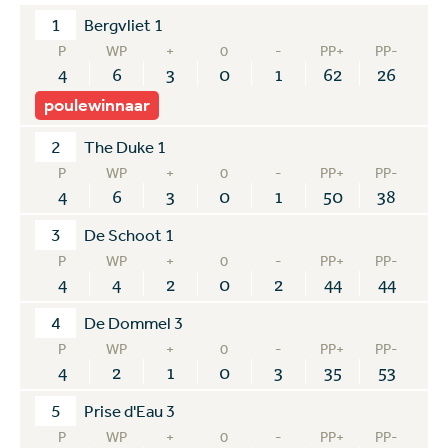
1
Bergvliet 1
P
WP
+
0
-
PP+
PP-
4
6
3
0
1
62
26
poulewinnaar
2
The Duke 1
P
WP
+
0
-
PP+
PP-
4
6
3
0
1
50
38
3
De Schoot 1
P
WP
+
0
-
PP+
PP-
4
4
2
0
2
44
44
4
De Dommel 3
P
WP
+
0
-
PP+
PP-
4
2
1
0
3
35
53
5
Prise d'Eau 3
P
WP
+
0
-
PP+
PP-