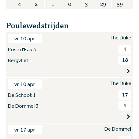
4
2
1
0
3
29
59
Poulewedstrijden
The Duke
vr 10 apr
4
Prise d'Eau 3
18
Bergvliet 1
The Duke
vr 10 apr
17
De Schoot 1
5
De Dommel 3
De Dommel
vr 17 apr