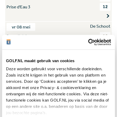
12
Prise d'Eau 3
De Schoot
vr 08 mei
10
Bergvliet 1
12
The Duke 1
GOLF.NL maakt gebruik van cookies
Deze worden gebruikt voor verschillende doeleinden.
Zoals inzicht krijgen in het gebruik van ons platform en
services. Door op ‘Cookies accepteren’ te klikken ga je
akkoord met onze Privacy- & cookieverklaring en
ontvangen wij de niet-functionele cookies. Via deze niet-
Meld je hier aan voor de
functionele cookies kan GOLF.NL jou via social media of
GOLF.NL nieuwsbrief !
op een andere site o.a. benaderen op basis van de door
jou bezochte pagina’s.
Zo blijf je altijd op de hoogte van de laatste acties