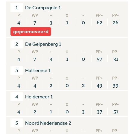
1
De Compagnie 1
P
WP
+
0
-
PP+
PP-
4
7
3
1
0
62
26
gepromoveerd
2
De Gelpenberg 1
P
WP
+
0
-
PP+
PP-
4
7
3
1
0
57
31
3
Hattemse 1
P
WP
+
0
-
PP+
PP-
4
4
2
0
2
49
39
4
Heidemeer 1
P
WP
+
0
-
PP+
PP-
4
2
1
0
3
37
51
5
Noord Nederlandse 2
P
WP
+
0
-
PP+
PP-