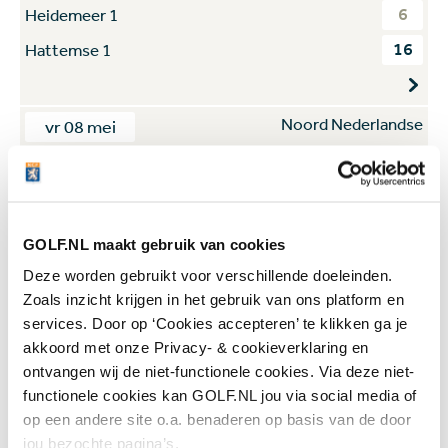
6
Heidemeer 1
16
Hattemse 1
Noord Nederlandse
vr 08 mei
11
De Gelpenberg 1
11
De Compagnie 1
GOLF.NL maakt gebruik van cookies
Deze worden gebruikt voor verschillende doeleinden.
Zoals inzicht krijgen in het gebruik van ons platform en
services. Door op ‘Cookies accepteren’ te klikken ga je
akkoord met onze Privacy- & cookieverklaring en
ontvangen wij de niet-functionele cookies. Via deze niet-
functionele cookies kan GOLF.NL jou via social media of
Meld je hier aan voor de
op een andere site o.a. benaderen op basis van de door
GOLF.NL nieuwsbrief !
jou bezochte pagina’s.