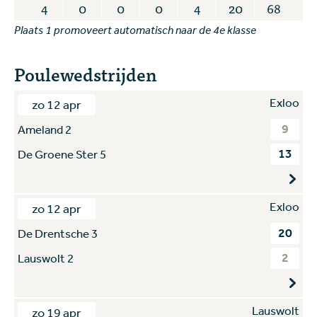
4
0
0
0
4
20
68
Plaats 1 promoveert automatisch naar de 4e klasse
Poulewedstrijden
Exloo
zo 12 apr
9
Ameland 2
13
De Groene Ster 5
Exloo
zo 12 apr
20
De Drentsche 3
2
Lauswolt 2
Lauswolt
zo 19 apr