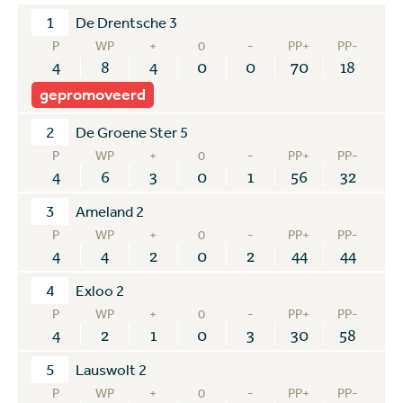
1
De Drentsche 3
P
WP
+
0
-
PP+
PP-
4
8
4
0
0
70
18
gepromoveerd
2
De Groene Ster 5
P
WP
+
0
-
PP+
PP-
4
6
3
0
1
56
32
3
Ameland 2
P
WP
+
0
-
PP+
PP-
4
4
2
0
2
44
44
4
Exloo 2
P
WP
+
0
-
PP+
PP-
4
2
1
0
3
30
58
5
Lauswolt 2
P
WP
+
0
-
PP+
PP-