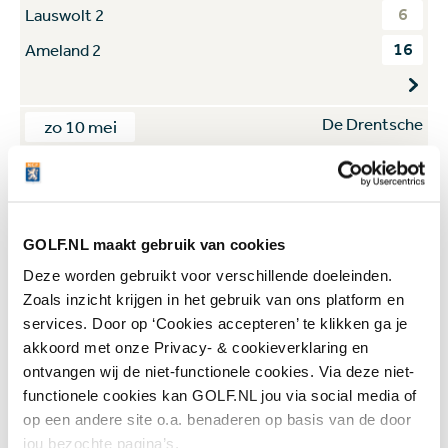
6
Lauswolt 2
16
Ameland 2
De Drentsche
zo 10 mei
15
De Groene Ster 5
7
Exloo 2
GOLF.NL maakt gebruik van cookies
Deze worden gebruikt voor verschillende doeleinden.
Zoals inzicht krijgen in het gebruik van ons platform en
services. Door op ‘Cookies accepteren’ te klikken ga je
akkoord met onze Privacy- & cookieverklaring en
ontvangen wij de niet-functionele cookies. Via deze niet-
functionele cookies kan GOLF.NL jou via social media of
Meld je hier aan voor de
op een andere site o.a. benaderen op basis van de door
GOLF.NL nieuwsbrief !
jou bezochte pagina’s.