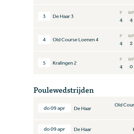
P
W
3
De Haar 3
4
4
P
W
4
Old Course Loenen 4
4
2
P
W
5
Kralingen 2
4
0
Poulewedstrijden
Old Cou
do 09 apr
De Haar
do 09 apr
De Haar