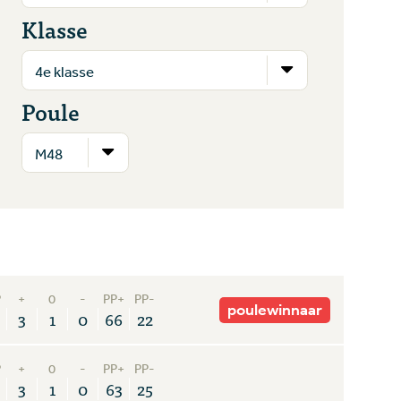
Klasse
Poule
P
+
0
-
PP+
PP-
poulewinnaar
3
1
0
66
22
P
+
0
-
PP+
PP-
3
1
0
63
25