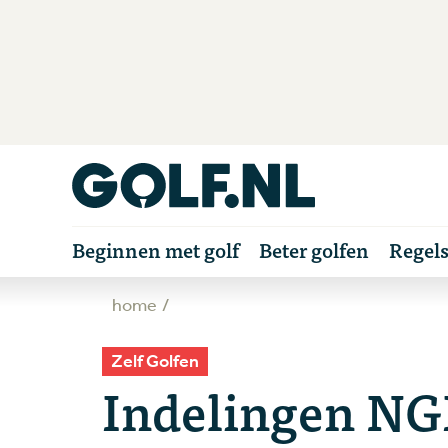
Beginnen met golf
Beter golfen
Regel
home
Zelf Golfen
Indelingen NG