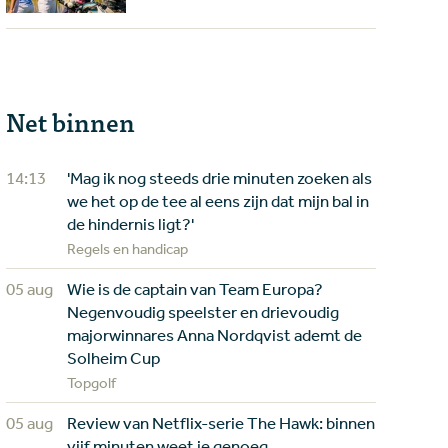
Net binnen
14:13
'Mag ik nog steeds drie minuten zoeken als
we het op de tee al eens zijn dat mijn bal in
de hindernis ligt?'
Regels en handicap
05 aug
Wie is de captain van Team Europa?
Negenvoudig speelster en drievoudig
majorwinnares Anna Nordqvist ademt de
Solheim Cup
Topgolf
05 aug
Review van Netflix-serie The Hawk: binnen
vijf minuten weet je genoeg