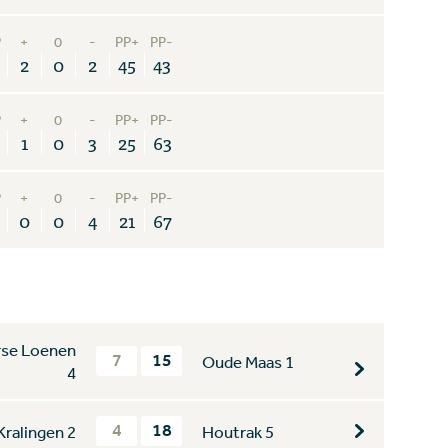
P
+
0
-
PP+
PP-
2
0
2
45
43
P
+
0
-
PP+
PP-
1
0
3
25
63
P
+
0
-
PP+
PP-
0
0
4
21
67
rse Loenen
7
15
Oude Maas 1
4
4
18
Kralingen 2
Houtrak 5