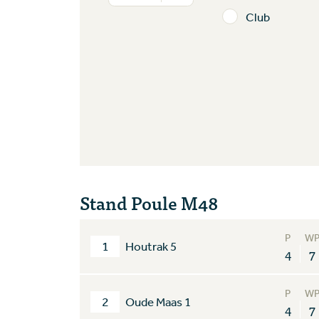
Club
Stand Poule M48
P
W
1
Houtrak 5
4
7
P
W
2
Oude Maas 1
4
7