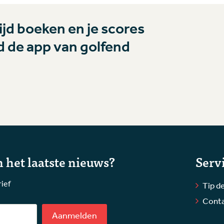
jd boeken en je scores
 de app van golfend
 het laatste nieuws?
Serv
rief
Tip de
Cont
Aanmelden