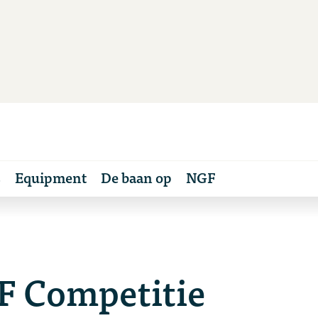
s
Equipment
De baan op
NGF
F Competitie