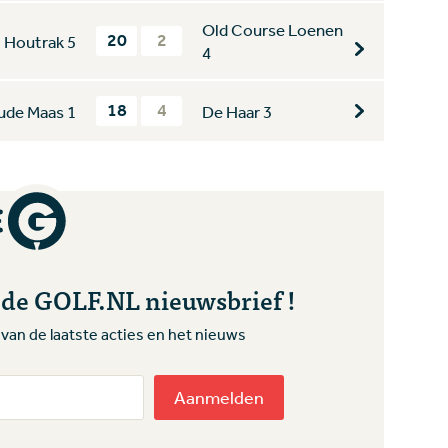
Old Course Loenen
20
2
Houtrak 5
4
18
4
ude Maas 1
De Haar 3
r de GOLF.NL nieuwsbrief !
te van de laatste acties en het nieuws
Aanmelden