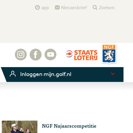
app
Nieuwsbrief
Zoeken
Inloggen mijn.golf.nl
NGF Najaarscompetitie