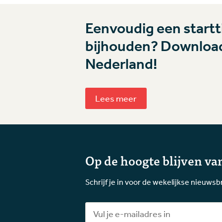
Eenvoudig een startti
bijhouden? Download
Nederland!
Lees meer
Op de hoogte blijven van
Schrijf je in voor de wekelijkse nieuwsb