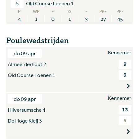
5
Old Course Loenen 1
P
WP
+
0
-
PP+
PP-
4
1
0
1
3
27
45
Poulewedstrijden
Kennemer
do 09 apr
9
Almeerderhout 2
9
Old Course Loenen 1
Kennemer
do 09 apr
13
Hilversumsche 4
5
De Hoge Kleij 3