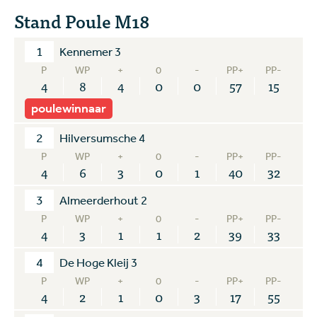
Stand Poule M18
1
Kennemer 3
P
WP
+
0
-
PP+
PP-
4
8
4
0
0
57
15
poulewinnaar
2
Hilversumsche 4
P
WP
+
0
-
PP+
PP-
4
6
3
0
1
40
32
3
Almeerderhout 2
P
WP
+
0
-
PP+
PP-
4
3
1
1
2
39
33
4
De Hoge Kleij 3
P
WP
+
0
-
PP+
PP-
4
2
1
0
3
17
55