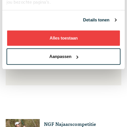
GOLF.NL nieuwsbrief !
jou bezochte pagina’s.
Zo blijf je altijd op de hoogte van de laatste acties
en het nieuws
Details tonen
Alles toestaan
Aanmelden
Aanpassen
NGF Najaarscompetitie