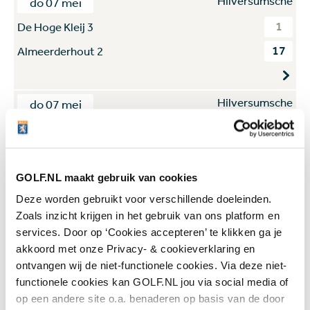
Hilversumsche
do 07 mei
1
De Hoge Kleij 3
17
Almeerderhout 2
Hilversumsche
do 07 mei
4
Old Course Loenen 1
14
Kennemer 3
GOLF.NL maakt gebruik van cookies
Deze worden gebruikt voor verschillende doeleinden.
Zoals inzicht krijgen in het gebruik van ons platform en
services. Door op ‘Cookies accepteren’ te klikken ga je
akkoord met onze Privacy- & cookieverklaring en
ontvangen wij de niet-functionele cookies. Via deze niet-
functionele cookies kan GOLF.NL jou via social media of
Meld je hier aan voor de
op een andere site o.a. benaderen op basis van de door