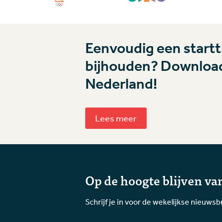
Eenvoudig een startti
bijhouden? Download
Nederland!
Lees meer
Op de hoogte blijven van
Schrijf je in voor de wekelijkse nieuwsb