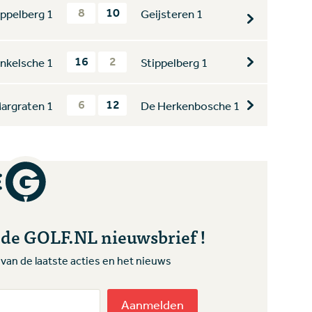
8
10
ippelberg 1
Geijsteren 1
16
2
nkelsche 1
Stippelberg 1
6
12
Margraten 1
De Herkenbosche 1
r de GOLF.NL nieuwsbrief !
te van de laatste acties en het nieuws
Aanmelden