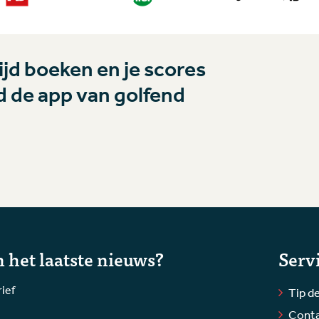
jd boeken en je scores
 de app van golfend
 het laatste nieuws?
Serv
rief
Tip de
Cont