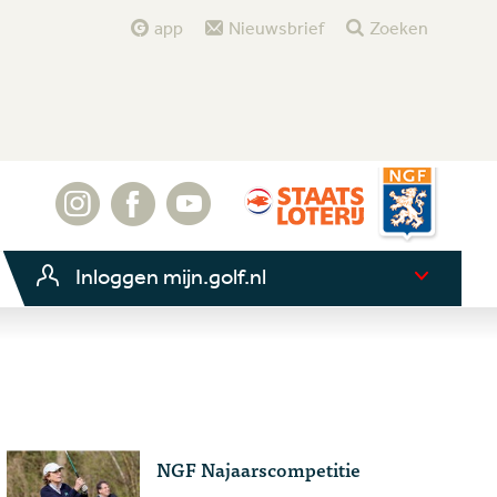
app
Nieuwsbrief
Zoeken
Inloggen mijn.golf.nl
NGF Najaarscompetitie