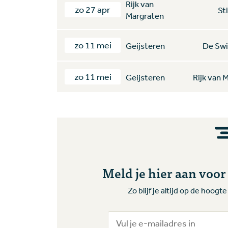
Rijk van
zo 27 apr
St
Margraten
zo 11 mei
Geijsteren
De Swi
zo 11 mei
Geijsteren
Rijk van 
Meld je hier aan voo
Zo blijf je altijd op de hoog