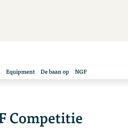
s
Equipment
De baan op
NGF
F Competitie