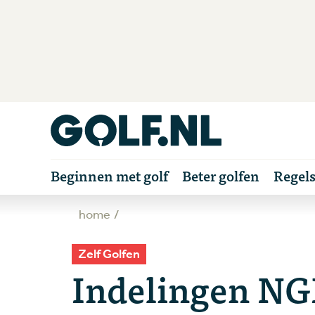
Beginnen met golf
Beter golfen
Regel
home
Zelf Golfen
Indelingen NG