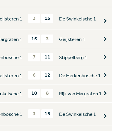
3
15
eijsteren 1
De Swinkelsche 1
15
3
Margraten 1
Geijsteren 1
7
11
enbosche 1
Stippelberg 1
6
12
eijsteren 1
De Herkenbosche 1
10
8
nkelsche 1
Rijk van Margraten 1
3
15
enbosche 1
De Swinkelsche 1