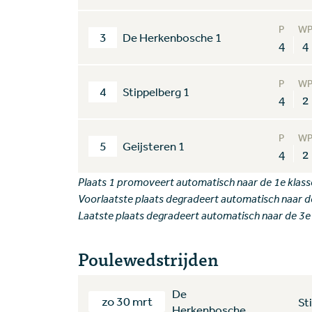
P
W
3
De Herkenbosche 1
4
4
P
W
4
Stippelberg 1
4
2
P
W
5
Geijsteren 1
4
2
Plaats 1 promoveert automatisch naar de 1e klass
Voorlaatste plaats degradeert automatisch naar d
Laatste plaats degradeert automatisch naar de 3e
Poulewedstrijden
De
zo 30 mrt
St
Herkenbosche