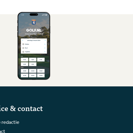
ice & contact
 redactie
act