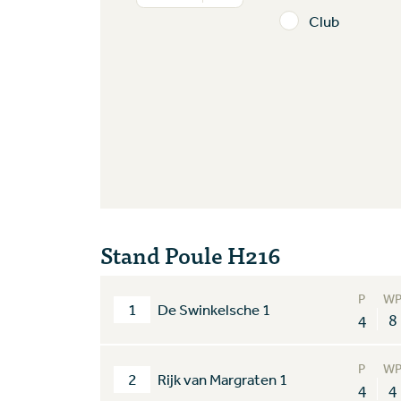
Club
Stand Poule H216
P
W
1
De Swinkelsche 1
4
8
P
W
2
Rijk van Margraten 1
4
4