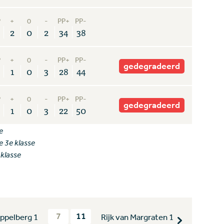
P
+
0
-
PP+
PP-
2
0
2
34
38
P
+
0
-
PP+
PP-
gedegradeerd
1
0
3
28
44
P
+
0
-
PP+
PP-
gedegradeerd
1
0
3
22
50
e
e 3e klasse
 klasse
7
11
ippelberg 1
Rijk van Margraten 1