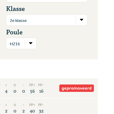
Klasse
Poule
P
+
0
-
PP+
PP-
gepromoveerd
4
0
0
56
16
P
+
0
-
PP+
PP-
2
0
2
40
32