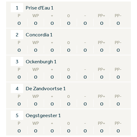
1
Prise d'Eau 1
P
WP
+
0
-
PP+
PP-
0
0
0
0
0
0
0
2
Concordia 1
P
WP
+
0
-
PP+
PP-
0
0
0
0
0
0
0
3
Ockenburgh 1
P
WP
+
0
-
PP+
PP-
0
0
0
0
0
0
0
4
De Zandvoortse 1
P
WP
+
0
-
PP+
PP-
0
0
0
0
0
0
0
5
Oegstgeester 1
P
WP
+
0
-
PP+
PP-
0
0
0
0
0
0
0