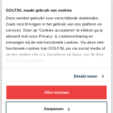
Meld je hier aan voor de
GOLF.NL nieuwsbrief !
GOLF.NL maakt gebruik van cookies
Zo blijf je altijd op de hoogte van de laatste acties
Deze worden gebruikt voor verschillende doeleinden.
en het nieuws
Zoals inzicht krijgen in het gebruik van ons platform en
services. Door op ‘Cookies accepteren’ te klikken ga je
akkoord met onze Privacy- & cookieverklaring en
ontvangen wij de niet-functionele cookies. Via deze niet-
functionele cookies kan GOLF.NL jou via social media of
Aanmelden
op een andere site o.a. benaderen op basis van de door
jou bezochte pagina’s.
Details tonen
Alles toestaan
Aanpassen