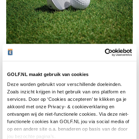
BunkR: uit het zand in één
slag
GOLF.NL maakt gebruik van cookies
Bunkerproblemen? De PING Bunkr heeft 64 graden
Deze worden gebruikt voor verschillende doeleinden.
loft en 14,5 graden bounce om ervoor te zorgen dat
Zoals inzicht krijgen in het gebruik van ons platform en
de club zich niet ingraaft. De full face grooves
services. Door op ‘Cookies accepteren’ te klikken ga je
maken het clubblad visueel heel groot en dat geeft
akkoord met onze Privacy- & cookieverklaring en
vertrouwen.
ontvangen wij de niet-functionele cookies. Via deze niet-
functionele cookies kan GOLF.NL jou via social media of
De ellende begint in de bunker als golfers hun
op een andere site o.a. benaderen op basis van de door
techniek moeten aanpassen. Niet bij de Bunkr want
jou bezochte pagina’s.