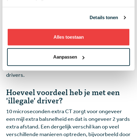
R&A voor het eerst een test. Om te zien of er
spelers zijn die met een driver spelen die 'illegaal' is,
Details tonen
controleren ze meestal op de dinsdag voor een
toernooi willekeurig 30 drivers. Er doen doorgaans
156 spelers mee aan een groot toernooi. De USGA
Alles toestaan
doet dit ook tijdens het US Open, net als de PGA of
America tijdens het PGA Championship. Meestal
Aanpassen
worden er geen mededelingen gedaan over welke
spelers er wel of niet door de test komen met hun
drivers.
Hoeveel voordeel heb je met een
'illegale' driver?
10 microseconden extra CT zorgt voor ongeveer
een mijl extra balsnelheid en dat is ongeveer 2 yards
extra afstand. Een dergelijk verschil kan op veel
verschillende manieren optreden, bijvoorbeeld door