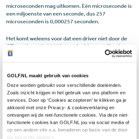
microseconden mag uitkomen. Eén microseconde is
een miljoenste van een seconde, dus 257
microseconden is 0,000257 seconden.
Het komt weleens voor dat een driver niet door de
CT-test komt. In 2019 kwam de driver van Xander
Schauffele tijdens The Open niet door de test en in
september 2019 waren dat er nog eens vijf: Corey
Conners, Jason Dufner, Mark Hubbard, Robert Streb
GOLF.NL maakt gebruik van cookies
en Michael Thompson. Recenter kwamen de drivers
van Rory McIlroy en Scottie Scheffler ook niet door
Deze worden gebruikt voor verschillende doeleinden.
de test, namelijk vorig jaar in de week voor het PGA
Zoals inzicht krijgen in het gebruik van ons platform en
Championship.
McIlroy reageerde daar later ook op
.
services. Door op ‘Cookies accepteren’ te klikken ga je
akkoord met onze Privacy- & cookieverklaring en
Wanneer testen de R&A en de
ontvangen wij de niet-functionele cookies. Via deze niet-
functionele cookies kan GOLF.NL jou via social media of
USGA drivers?
op een andere site o.a. benaderen op basis van de door
Tijdens The Open in 2019 op Carnoustie deed de
jou bezochte pagina’s.