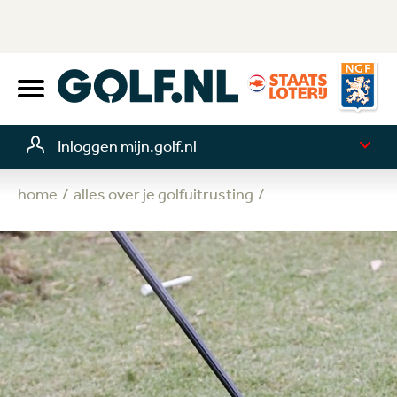
Inloggen mijn.golf.nl
home
alles over je golfuitrusting